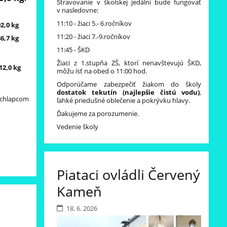
Stravovanie v školskej jedálni bude fungovať
v nasledovne:
11:10 - žiaci 5.- 6.ročníkov
2,0 kg
11:20 - žiaci 7.-9.ročníkov
6,7 kg
11:45 - ŠKD
Žiaci z 1.stupňa ZŠ, ktorí nenavštevujú ŠKD,
12,0 kg
môžu ísť na obed o 11:00 hod.
Odporúčame zabezpečiť žiakom do školy
dostatok tekutín (najlepšie čistú vodu)
,
chlapcom
ľahké priedušné oblečenie a pokrývku hlavy.
Ďakujeme za porozumenie.
Vedenie školy
Piataci ovládli Červený
Kameň
18. 6. 2026