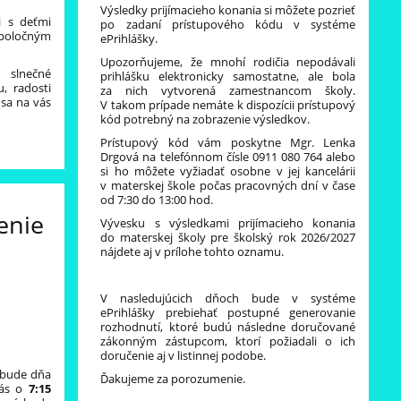
Výsledky prijímacieho konania si môžete pozrieť
i s deťmi
po zadaní prístupového kódu v systéme
spoločným
ePrihlášky.
Upozorňujeme, že mnohí rodičia nepodávali
 slnečné
prihlášku elektronicky samostatne, ale bola
, radosti
za nich vytvorená zamestnancom školy.
 sa na vás
V takom prípade nemáte k dispozícii prístupový
kód potrebný na zobrazenie výsledkov.
Prístupový kód vám poskytne Mgr. Lenka
Drgová na telefónnom čísle 0911 080 764 alebo
si ho môžete vyžiadať osobne v jej kancelárii
v materskej škole
počas pracovných dní v čase
od 7:30 do 13:00 hod.
enie
Vývesku s výsledkami prijímacieho konania
do materskej školy pre školský rok 2026/2027
nájdete aj v prílohe tohto oznamu.
V nasledujúcich dňoch bude v systéme
ePrihlášky prebiehať postupné generovanie
rozhodnutí, ktoré budú následne doručované
zákonným zástupcom, ktorí požiadali o ich
doručenie aj v listinnej podobe.
 bude dňa
Ďakujeme za porozumenie.
Vás o
7:15