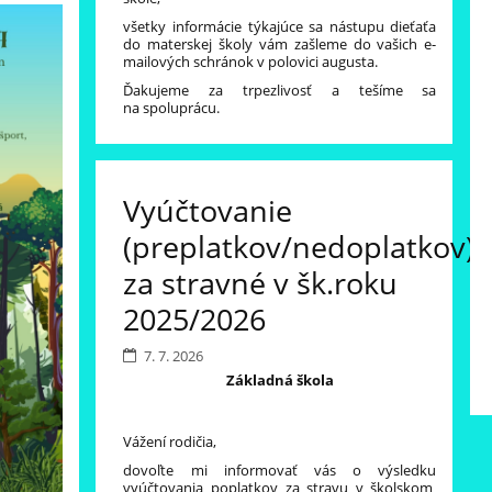
všetky informácie týkajúce sa nástupu dieťaťa
do materskej školy vám zašleme do vašich e-
mailových schránok v polovici augusta.
Ďakujeme za trpezlivosť a tešíme sa
na spoluprácu.
Vyúčtovanie
(preplatkov/nedoplatkov)
za stravné v šk.roku
2025/2026
7. 7. 2026
Základná škola
Vážení rodičia,
dovoľte mi informovať vás o výsledku
vyúčtovania poplatkov za stravu v školskom