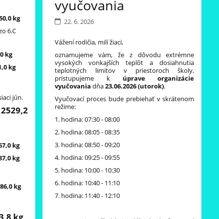
vyučovania
50,0 kg
22. 6. 2026
zo 6.C
Vážení rodičia, milí žiaci,
0 kg
oznamujeme vám, že z dôvodu extrémne
vysokých vonkajších teplôt a dosiahnutia
1,0 kg
teplotných limitov v priestoroch školy,
pristupujeme k
úprave organizácie
vyučovania
dňa
23.06.2026 (utorok)
.
aci jún.
Vyučovací proces bude prebiehať v skrátenom
režime:
 2529,2
1. hodina: 07:30 - 08:00
2. hodina: 08:05 - 08:35
3. hodina: 08:50 - 09:20
67,0 kg
4. hodina: 09:25 - 09:55
87,0 kg
5. hodina: 10:00 - 10:30
6. hodina: 10:40 - 11:10
86,0 kg
7. hodina: 11:40 - 12:10
3,8 kg
.