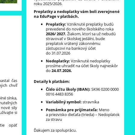
roku 2025/2026.
Preplatky a nedoplatky vám boli zverejnené
na EduPage v platbách.
Preplatky:
Vzniknuté preplatky budú
prevedené do nového školského roka
2026/ 2027.
Žiakom, ktorí sa už nebudú
stravovať v školskej jedálni, bude
preplatok vrátený zákonnému
zástupcovi na bankový účet
do 31.07.2026
Nedoplatky:
Vzniknuté nedoplatky
prosíme uhradiť na účet školy najneskôr
do
24.07.2026.
astal čas
Detaily k platbám:
ých chvíľ
Číslo účtu školy (IBAN):
SK96 0200 0000
0016 4483 8356
lné slnka,
Variabilný symbol:
stravníka
teľných
 nové sily
Poznámka pre prijímateľa:
Meno
žívajte si
a priezvisko dieťaťa (trieda) – Nedoplatok
za stravu
tie opäť
Ďakujem za spoluprácu.