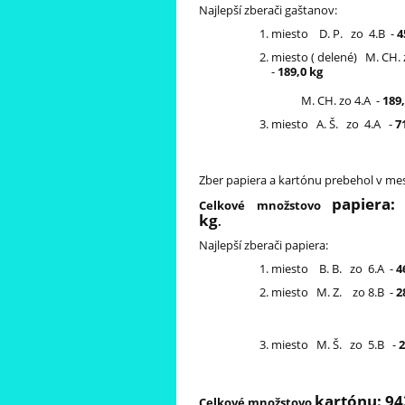
Najlepší zberači gaštanov:
miesto D. P. zo 4.B -
4
miesto ( delené) M. CH. 
-
189,0 kg
M. CH. zo 4.A -
189,
miesto A. Š. zo 4.A -
7
Zber papiera a kartónu prebehol v mesi
papiera:
Celkové množstovo
kg
.
Najlepší zberači papiera:
miesto B. B. zo 6.A -
4
miesto M. Z. zo 8.B -
2
miesto M. Š. zo 5.B -
2
kartónu: 94
Celkové množstovo