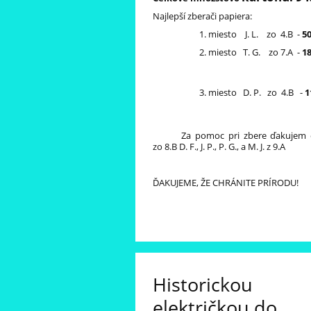
Najlepší zberači papiera:
miesto J. L. zo 4.B -
50
miesto T. G. zo 7.A -
18
miesto D. P. zo 4.B -
1
Za pomoc pri zbere ďakujem 
zo 8.B D. F., J. P., P. G., a M. J. z 9.A
ĎAKUJEME, ŽE CHRÁNITE PRÍRODU!
Historickou
električkou do