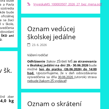
ktorá bude
VyveskaMS_100003507_2026_27_bez_mena.pdf
a a Pavla
sústredia
kde bude
ficiálnej
a sa žiaci
 v škole,
Oznam vedúcej
ysvedčenia
odovzdaní
školskej jedálne
ŠKD ani
sú
.
23. 6. 2026
Vážení rodičia!
Odhlásenie
žiakov ZŠ/detí MŠ
zo stravovania
v školskej jedálni na dni 29.- 30.06.2026
bude
v šk.
možné
len do piatku (26.06.2026) do 14:00
hod.
Upozorňujeme, že v deň odovzdávania
vysvedčenia sa dňa
30.06.2026
(utorok) strava
nebude žiakom ZŠ vydávať
!
čnil zber
4,0 kg
Oznam o skrátení