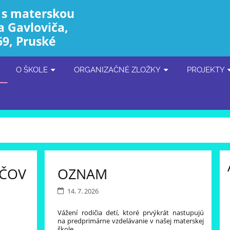
 s materskou
a Gavloviča,
69, Pruské
O ŠKOLE
ORGANIZAČNÉ ZLOŽKY
PROJEKTY
IČOV
OZNAM
14. 7. 2026
Vážení rodičia detí, ktoré prvýkrát nastupujú
na predprimárne vzdelávanie v našej materskej
škole,