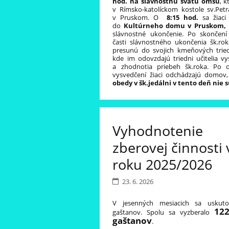
hod. na slávnostnú svätú omšu
, 
v Rímsko-katolíckom kostole sv.Petr
v Pruskom. O
8:15 hod.
sa žiaci 
do
Kultúrneho domu v Pruskom,
slávnostné ukončenie. Po skončení o
časti slávnostného ukončenia šk.rok
presunú do svojich kmeňových tried
kde im odovzdajú triedni učitelia v
a zhodnotia priebeh šk.roka. Po 
vysvedčení žiaci odchádzajú domov,
obedy v šk.jedálni v tento deň nie 
Vyhodnotenie
zberovej činnosti 
roku 2025/2026
23. 6. 2026
V jesenných mesiacich sa uskuto
122
gaštanov. Spolu sa vyzberalo
gaštanov
.