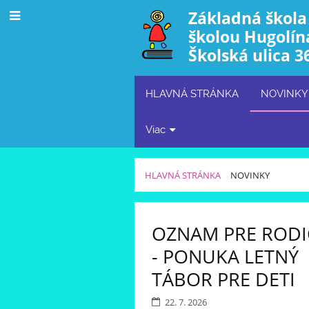
Základná škola
školou Hugolín
Školská ulica 3
HLAVNÁ STRÁNKA
NOVINKY
Viac
HLAVNÁ STRÁNKA
NOVINKY
NOVINKY
OZNAM PRE ROD
- PONUKA LETNÝ
TÁBOR PRE DETI
22. 7. 2026