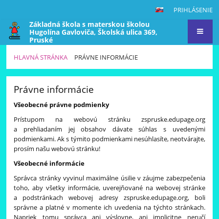
PRIHLÁSENIE
Základná škola s materskou školou
Hugolína Gavloviča, Školská ulica 369,
Pruské
HLAVNÁ STRÁNKA
PRÁVNE INFORMÁCIE
Právne
Právne informácie
informácie
Všeobecné právne podmienky
Prístupom na webovú stránku zspruske.edupage.org
a prehliadaním jej obsahov dávate súhlas s uvedenými
podmienkami. Ak s týmito podmienkami nesúhlasíte, neotvárajte,
prosím našu webovú stránku!
Všeobecné informácie
Správca stránky vyvinul maximálne úsilie v záujme zabezpečenia
toho, aby všetky informácie, uverejňované na webovej stránke
a podstránkach webovej adresy zspruske.edupage.org, boli
správne a platné v momente ich uvedenia na týchto stránkach.
Napriek tomu správca ani výslovne, ani implicitne neručí