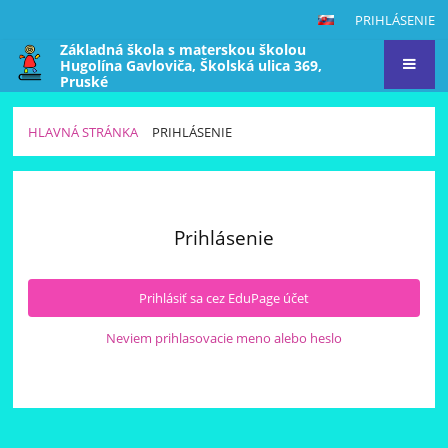
PRIHLÁSENIE
Základná škola s materskou školou
Hugolína Gavloviča, Školská ulica 369,
Pruské
HLAVNÁ STRÁNKA
PRIHLÁSENIE
PRIHLÁSENIE
Prihlásenie
Prihlásiť sa cez EduPage účet
Neviem prihlasovacie meno alebo heslo