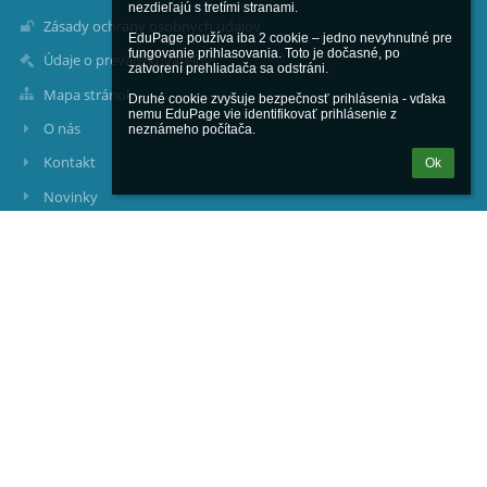
nezdieľajú s tretími stranami.

Zásady ochrany osobných údajov
EduPage používa iba 2 cookie – jedno nevyhnutné pre 
fungovanie prihlasovania. Toto je dočasné, po 
Údaje o prevádzkovateľovi
zatvorení prehliadača sa odstráni.

Mapa stránok
Druhé cookie zvyšuje bezpečnosť prihlásenia - vďaka 
nemu EduPage vie identifikovať prihlásenie z 
O nás
neznámeho počítača.
Kontakt
Ok
Novinky
Kontakty
Základná škola s materskou školou Hugolína Gavloviča, Školská
ulica 369, Pruské
sekretariat@zspruske.sk
matej.holba@zspruske.sk; riaditel@zspruske.sk
RIADITEĽ ŠKOLY:
PaedDr. Adela JURENÍKOVÁ
mobil: 0915 765303
e-mail: riaditel@zspruske.sk