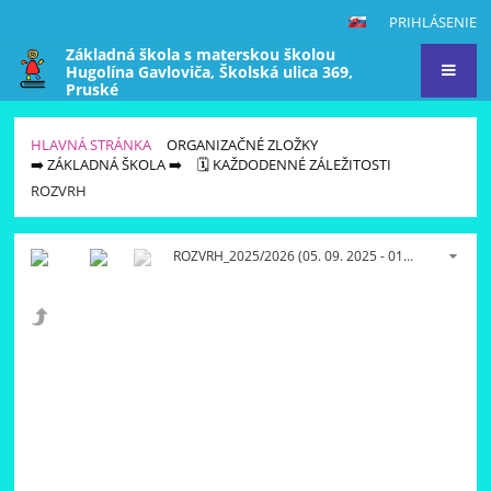
PRIHLÁSENIE
Základná škola s materskou školou
Hugolína Gavloviča, Školská ulica 369,
Pruské
HLAVNÁ STRÁNKA
ORGANIZAČNÉ ZLOŽKY
➡️ ZÁKLADNÁ ŠKOLA ➡️
🗓️ KAŽDODENNÉ ZÁLEŽITOSTI
ROZVRH
ROZVRH_2025/2026 (05. 09. 2025 - 01. 04. 2026)