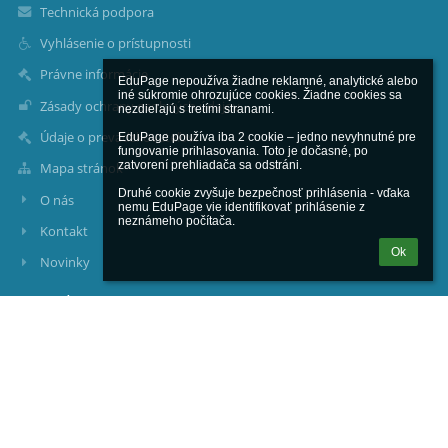
Technická podpora
Vyhlásenie o prístupnosti
Právne informácie
EduPage nepoužíva žiadne reklamné, analytické alebo 
iné súkromie ohrozujúce cookies. Žiadne cookies sa 
Zásady ochrany osobných údajov
nezdieľajú s tretími stranami.

Údaje o prevádzkovateľovi
EduPage používa iba 2 cookie – jedno nevyhnutné pre 
fungovanie prihlasovania. Toto je dočasné, po 
zatvorení prehliadača sa odstráni.

Mapa stránok
Druhé cookie zvyšuje bezpečnosť prihlásenia - vďaka 
O nás
nemu EduPage vie identifikovať prihlásenie z 
neznámeho počítača.
Kontakt
Ok
Novinky
Kontakty
Základná škola s materskou školou Hugolína Gavloviča, Školská
ulica 369, Pruské
sekretariat@zspruske.sk
matej.holba@zspruske.sk; riaditel@zspruske.sk