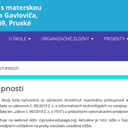
 s materskou
a Gavloviča,
69, Pruské
O ŠKOLE
ORGANIZAČNÉ ZLOŽKY
PROJEKTY
ÍSTUPNOSTI
upnosti
 školy bola vytvorená so zámerom dosiahnuť maximálnu prístupnosť a
lade so zákonom č. 95/2019 Z. z. o informačných technológiách vo verejnej
lej len „zákon č. 95/2019 Z. z. o ITVS“) a príslušnými vykonávacími predpism
ahuje na webové sídlo zspruske.edupage.org. Aktuálne je toto sídlo v č
i predpismi vzhľadom na prvky nesúladu uvedené nižšie.