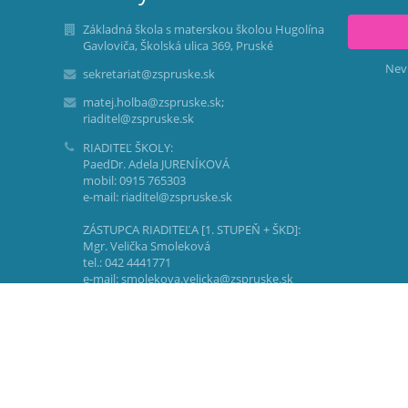
Základná škola s materskou školou Hugolína
Gavloviča, Školská ulica 369, Pruské
Nev
sekretariat@zspruske.sk
matej.holba@zspruske.sk;
riaditel@zspruske.sk
RIADITEĽ ŠKOLY:
PaedDr. Adela JURENÍKOVÁ
mobil: 0915 765303
e-mail: riaditel@zspruske.sk
ZÁSTUPCA RIADITEĽA [1. STUPEŇ + ŠKD]:
Mgr. Velička Smoleková
tel.: 042 4441771
e-mail: smolekova.velicka@zspruske.sk
zastupca.smolekova@zspruske.sk
ZÁSTUPCA RIADITEĽA [2. STUPEŇ ZŠ]:
Mgr. Silvia KOŠÍKOVÁ, MBA
tel.: 042 4441771
e-mail: zastupca@zspruske.sk
kosikova.silvia@zspruske.sk