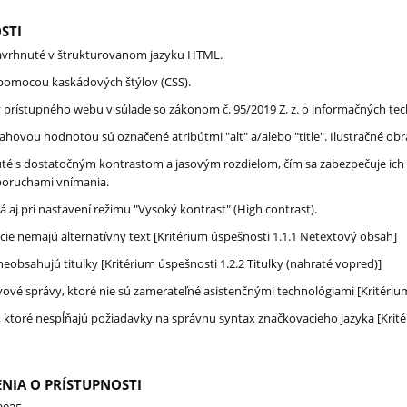
STI
navrhnuté v štrukturovanom jazyku HTML.
 pomocou kaskádových štýlov (CSS).
y prístupného webu v súlade
so zákonom č. 95/2019 Z. z. o informačných tec
ahovou hodnotou sú označené atribútmi "alt" a/alebo "title". Ilustračné obr
té s dostatočným kontrastom a jasovým rozdielom, čím sa zabezpečuje ich č
poruchami vnímania.
 aj pri nastavení režimu "Vysoký kontrast" (High contrast).
ie nemajú alternatívny text [Kritérium úspešnosti 1.1.1 Netextový obsah]
obsahujú titulky [Kritérium úspešnosti 1.2.2 Titulky (nahraté vopred)]
ové správy, ktoré nie sú zamerateľné asistenčnými technológiami [Kritériu
 ktoré nespĺňajú požiadavky na správnu syntax značkovacieho jazyka [Krité
NIA O PRÍSTUPNOSTI