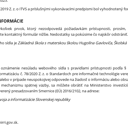
2025.
/2019 Z. z. o ITVS a príslušnými vykonávacími predpismi bol vyhodnotený
NFORMÁCIE
koľvek prvok, ktorý nezodpovedá požiadavkám prístupnosti, prosím, 
ite kontaktný formulár nižšie. Nedostatky sa pokúsime čo najskôr odstrániť
o sídla je
Základná škola s materskou školou Hugolína Gavloviča, Školská u
 oznámenie nesúladu webového sídla s pravidlami prístupnosti podľa §
nformatizáciu č. 78/2020 Z. z. o štandardoch pre informačné technológie vere
 alebo v prípade neuspokojivej odpovede na žiadosť o informáciu alebo obsa
 mechanizmu spätnej väzby, sa môžete obrátiť na Ministerstvo investícií
overený presadzovaním Smernice (EÚ) 2016/2102, na adrese:
zvoja a informatizácie Slovenskej republiky
rri.gov.sk.