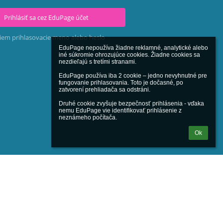
Prihlásiť sa cez EduPage účet
iem prihlasovacie meno alebo heslo
EduPage nepoužíva žiadne reklamné, analytické alebo 
iné súkromie ohrozujúce cookies. Žiadne cookies sa 
nezdieľajú s tretími stranami.

EduPage používa iba 2 cookie – jedno nevyhnutné pre 
fungovanie prihlasovania. Toto je dočasné, po 
zatvorení prehliadača sa odstráni.

Druhé cookie zvyšuje bezpečnosť prihlásenia - vďaka 
nemu EduPage vie identifikovať prihlásenie z 
neznámeho počítača.
Ok