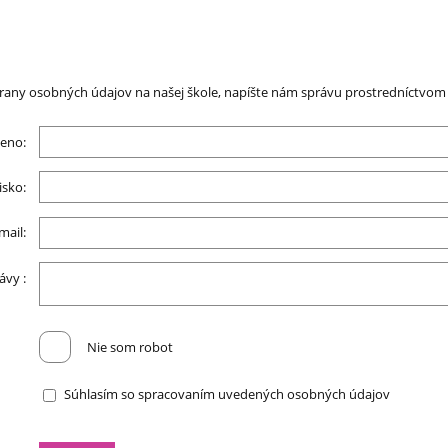
any osobných údajov na našej škole, napíšte nám správu prostredníctvom t
eno:
isko:
mail:
ávy :
Nie som robot
Súhlasím so spracovaním uvedených osobných údajov