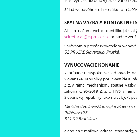
Toto vyhlásenie bolo vypracované 14.4.
Súlad webového sídla so zákonom č. 95
SPÄTNÁ VÄZBA A KONTAKTNÉ I
Ak na našom webe identifikujete aký
sekretariat@zspruske.sk
, prípadne využ
Správcom a prevádzkovateľom webovéh
52 PRUSKÉ Slovensko, Pruské
.
VYNUCOVACIE KONANIE
V prípade neuspokojivej odpovede na
Slovenskej republiky pre investície a i
Z. z. v rámci mechanizmu spätnej väzby
zákona č. 95/2019 Z. z. o ITVS v rámci
Slovenskej republiky, ako na subjekt p
Ministerstvo investícií, regionálneho ro
Pribinova 25
811 09 Bratislava
alebo na e-mailovej adrese: standard@mi