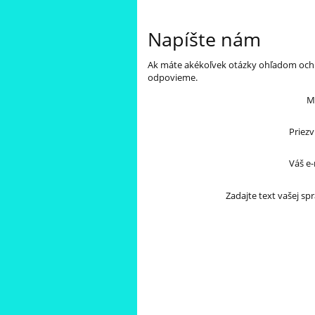
Napíšte nám
Ak máte akékoľvek otázky ohľadom ochr
odpovieme.
M
Priezv
Váš e-
Zadajte text vašej spr