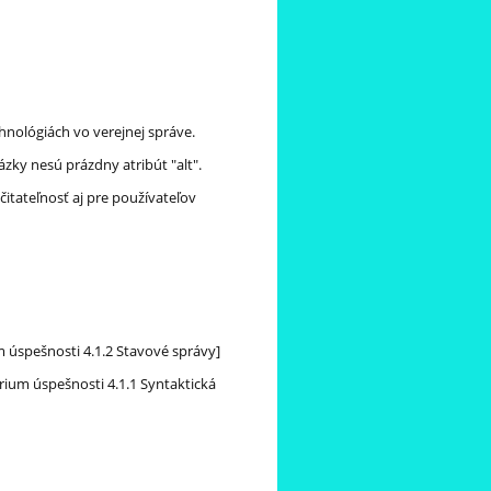
hnológiách vo verejnej správe.
ázky nesú prázdny atribút "alt".
itateľnosť aj pre používateľov
m úspešnosti 4.1.2 Stavové správy]
rium úspešnosti 4.1.1 Syntaktická