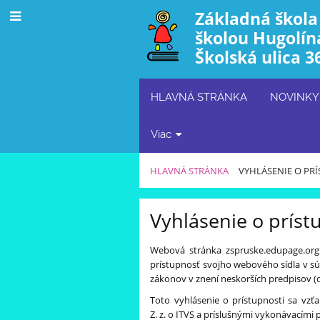
Základná škola
školou Hugolín
Školská ulica 3
HLAVNÁ STRÁNKA
NOVINKY
Viac
HLAVNÁ STRÁNKA
VYHLÁSENIE O PR
Vyhlásenie
Vyhlásenie o príst
o
prístupnosti
Webová stránka zspruske.edupage.org
prístupnosť svojho webového sídla v sú
zákonov v znení neskorších predpisov (ďa
Toto vyhlásenie o prístupnosti sa vzť
Z. z. o ITVS a príslušnými vykonávacím