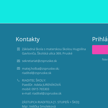
Kontakty
Prihl
Základná škola s materskou školou Hugolína
Gavloviča, Školská ulica 369, Pruské
Nev
sekretariat@zspruske.sk
matej.holba@zspruske.sk;
riaditel@zspruske.sk
RIADITEĽ ŠKOLY:
PaedDr. Adela JURENÍKOVÁ
mobil: 0915 765303
e-mail: riaditel@zspruske.sk
ZÁSTUPCA RIADITEĽA [1. STUPEŇ + ŠKD]:
Mgr. Velička Smoleková