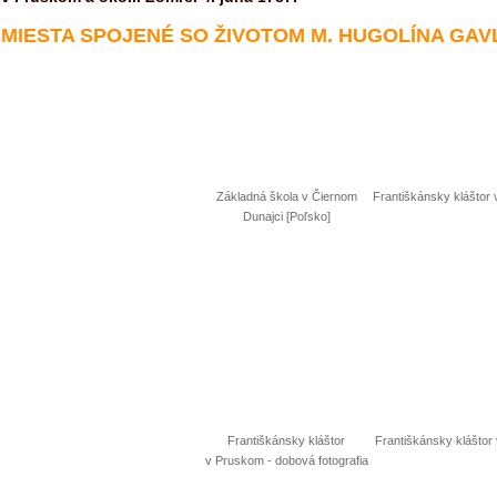
MIESTA SPOJENÉ SO ŽIVOTOM M. HUGOLÍNA GAV
Základná škola v Čiernom
Františkánsky kláštor 
Dunajci [Poľsko]
Františkánsky kláštor
Františkánsky kláštor
v Pruskom - dobová fotografia