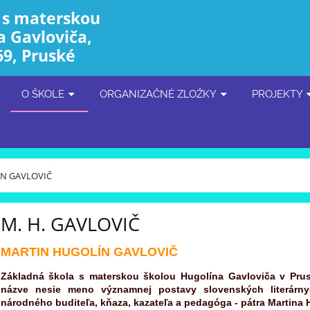
 s materskou
a Gavloviča,
69, Pruské
O ŠKOLE
ORGANIZAČNÉ ZLOŽKY
PROJEKTY
N GAVLOVIČ
M. H. GAVLOVIČ
MARTIN HUGOLÍN GAVLOVIČ
Základná škola s materskou školou Hugolína Gavloviča v Pru
názve nesie meno významnej postavy slovenských literárnyc
národného buditeľa, kňaza, kazateľa a pedagóga - pátra Martina 