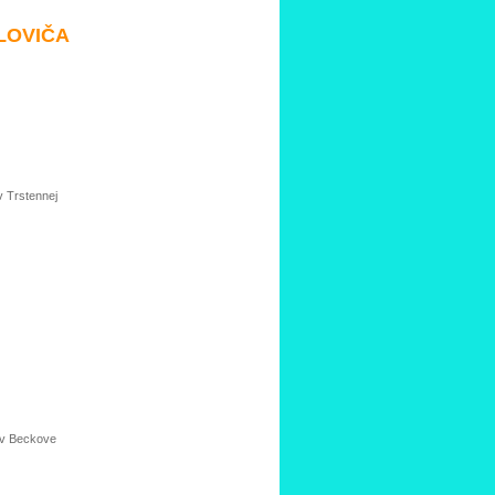
LOVIČA
v Trstennej
 v Beckove