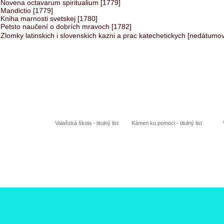
Novena octavarum spiritualium [1779]
Mandictio [1779]
Kniha marnosti svetskej [1780]
Petsto naučení o dobrích mravoch [1782]
Zlomky latinskich i slovenskich kazni a prac katechetickych [nedátumo
Valašská škola - titulný list
Kámen ku pomoci - titulný list