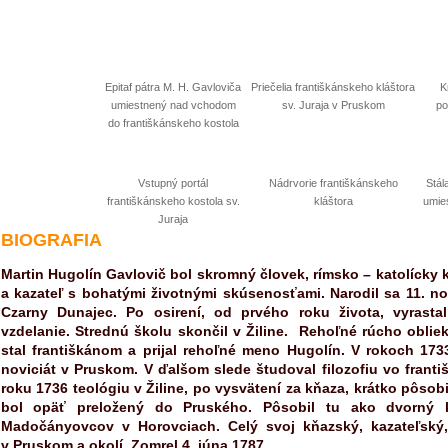
Epitaf pátra M. H. Gavloviča
Priečelia františkánskeho kláštora
K
umiestnený nad vchodom
sv. Juraja v Pruskom
po
do františkánskeho kostola
Vstupný portál
Nádrvorie františkánskeho
Stál
františkánskeho kostola sv.
kláštora
umies
Juraja
BIOGRAFIA
Martin Hugolín Gavlovič bol skromný človek, rímsko – katolícky k
a kazateľ s bohatými životnými skúsenosťami. Narodil sa 11. 
Czarny Dunajec. Po osirení, od prvého roku života, vyrastal
vzdelanie. Strednú školu skončil v Žiline. Rehoľné rúcho oblie
stal františkánom a prijal rehoľné meno Hugolín. V rokoch 173
noviciát v Pruskom. V ďalšom slede študoval filozofiu vo frant
roku 1736 teológiu v Žiline, po vysvätení za kňaza, krátko pôsobi
bol opäť preložený do Pruského. Pôsobil tu ako dvorný 
Madočányovcov v Horovciach. Celý svoj kňazský, kazateľský, o
v Pruskom a okolí. Zomrel 4. júna 1787.