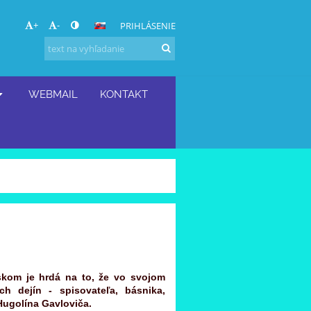
+
-
PRIHLÁSENIE
WEBMAIL
KONTAKT
skom je hrdá na to, že vo svojom
h dejín - spisovateľa, básnika,
Hugolína Gavloviča.