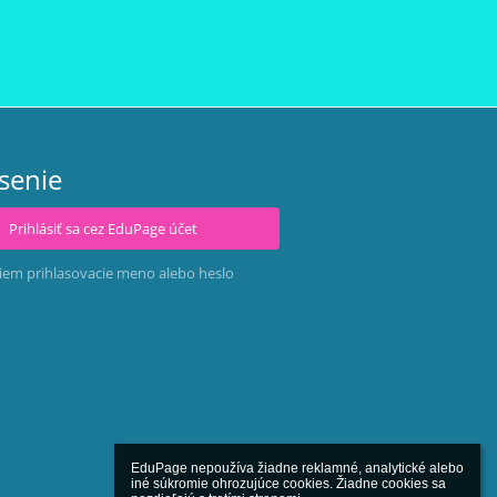
ásenie
Prihlásiť sa cez EduPage účet
iem prihlasovacie meno alebo heslo
EduPage nepoužíva žiadne reklamné, analytické alebo 
iné súkromie ohrozujúce cookies. Žiadne cookies sa 