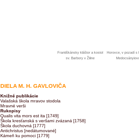
Františkánsky kláštor a kostol
Horovce, v pozadí s 
sv. Barbory v Žiline
Medocsányiov
DIELA M. H. GAVLOVIČA
Knižné publikácie
Valašská škola mravov stodola
Mravné verši
Rukopisy
Qualis vita mors est ita [1749]
Škola kresťanská s veršami zvázaná [1758]
Škola duchovná [1777]
Antichristus [nedátumované]
Kámeň ku pomoci [1779]