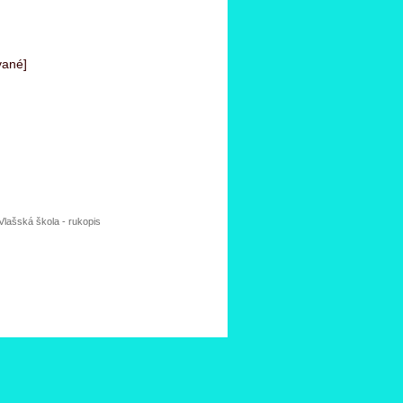
vané]
Vlašská škola - rukopis