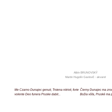
Albín BRUNOVSKÝ
Martin Hugolín Gavlovič - akvarel
Me Czarno Dunajec genuit, Trstena nitrivit, forte
Čierny Dunajec ma zrod
volente Deo funera Pruske dabit...
Božia vôľa, Pruské ma 