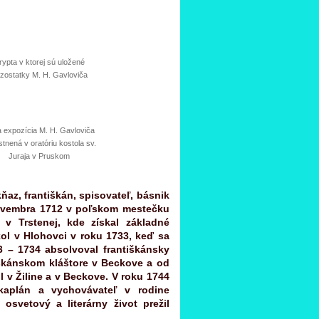
rypta v ktorej sú uložené
zostatky M. H. Gavloviča
a expozícia M. H. Gavloviča
tnená v oratóriu kostola sv.
Juraja v Pruskom
ňaz, františkán, spisovateľ, básnik
novembra 1712 v poľskom mestečku
 v Trstenej, kde získal základné
kol v Hlohovci v roku 1733, keď sa
3 – 1734 absolvoval františkánsky
iškánskom kláštore v Beckove a od
l v Žiline a v Beckove. V roku 1744
kaplán a vychovávateľ v rodine
svetový a literárny život prežil