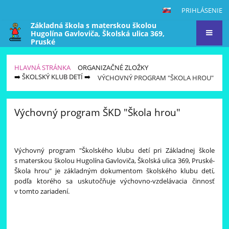
PRIHLÁSENIE
Základná škola s materskou školou
Hugolína Gavloviča, Školská ulica 369,
Pruské
HLAVNÁ STRÁNKA
ORGANIZAČNÉ ZLOŽKY
➡️ ŠKOLSKÝ KLUB DETÍ ➡️
VÝCHOVNÝ PROGRAM "ŠKOLA HROU"
Výchovný
Výchovný program ŠKD "Škola hrou"
program
"Škola
hrou"
Výchovný program "Školského klubu detí pri Základnej škole
s materskou školou Hugolína Gavloviča, Školská ulica 369, Pruské-
Škola hrou" je základným dokumentom školského klubu detí,
podľa ktorého sa uskutočňuje výchovno-vzdelávacia činnosť
v tomto zariadení.