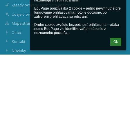
nezdieľajú s tretími stranami.

Zásady ochrany osobných údajov
EduPage používa iba 2 cookie – jedno nevyhnutné pre 
fungovanie prihlasovania. Toto je dočasné, po 
Údaje o prevádzkovateľovi
zatvorení prehliadača sa odstráni.

Mapa stránok
Druhé cookie zvyšuje bezpečnosť prihlásenia - vďaka 
nemu EduPage vie identifikovať prihlásenie z 
O nás
neznámeho počítača.
Kontakt
Ok
Novinky
Kontakty
Základná škola s materskou školou Hugolína Gavloviča, Školská
ulica 369, Pruské
sekretariat@zspruske.sk
matej.holba@zspruske.sk; riaditel@zspruske.sk
RIADITEĽ ŠKOLY:
PaedDr. Adela JURENÍKOVÁ
mobil: 0915 765303
e-mail: riaditel@zspruske.sk