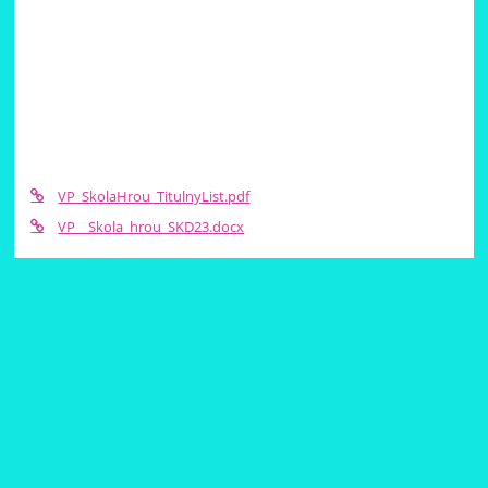
VP_SkolaHrou_TitulnyList.pdf
VP__Skola_hrou_SKD23.docx