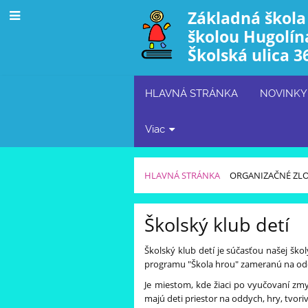
Základná škola
školou Hugolín
Školská ulica 3
HLAVNÁ STRÁNKA
NOVINKY
Viac
HLAVNÁ STRÁNKA
ORGANIZAČNÉ ZL
Školský
Školský klub detí
klub
Školský klub detí je súčasťou našej ško
detí
programu "Škola hrou" zameranú na odd
Je miestom, kde žiaci po vyučovaní zm
majú deti priestor na oddych, hry, tvori