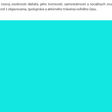
ozvoj osobnosti dieťaťa, jeho tvorivosti, samostatnosti a sociálnych zru
sť z objavovania, spolupráce a aktívneho trávenia voľného času.