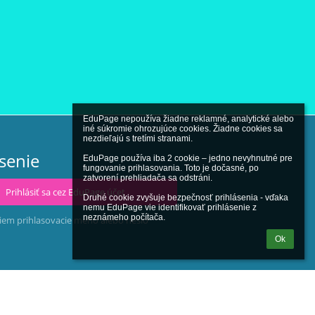
EduPage nepoužíva žiadne reklamné, analytické alebo 
iné súkromie ohrozujúce cookies. Žiadne cookies sa 
nezdieľajú s tretími stranami.

ásenie
EduPage používa iba 2 cookie – jedno nevyhnutné pre 
fungovanie prihlasovania. Toto je dočasné, po 
zatvorení prehliadača sa odstráni.

Prihlásiť sa cez EduPage účet
Druhé cookie zvyšuje bezpečnosť prihlásenia - vďaka 
nemu EduPage vie identifikovať prihlásenie z 
neznámeho počítača.
iem prihlasovacie meno alebo heslo
Ok