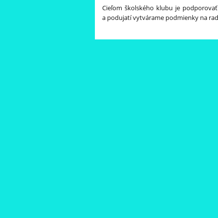
Cieľom školského klubu je podporovať r
a podujatí vytvárame podmienky na rado