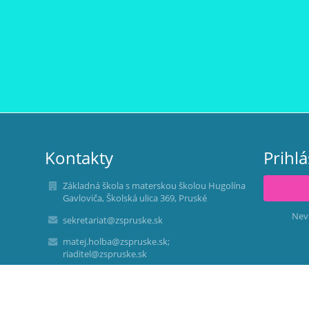
Kontakty
Prihl
Základná škola s materskou školou Hugolína
Gavloviča, Školská ulica 369, Pruské
Nev
sekretariat@zspruske.sk
matej.holba@zspruske.sk;
riaditel@zspruske.sk
RIADITEĽ ŠKOLY:
PaedDr. Adela JURENÍKOVÁ
mobil: 0915 765303