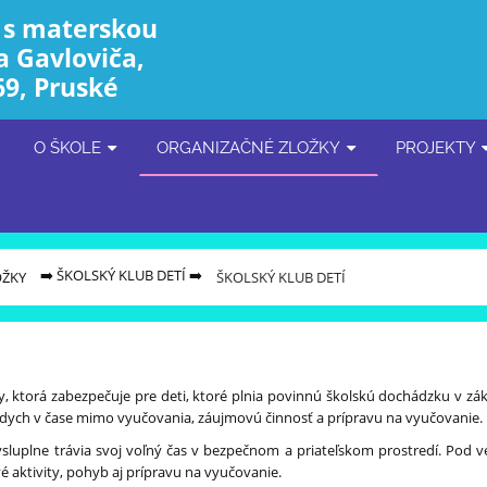
 s materskou
a Gavloviča,
69, Pruské
O ŠKOLE
ORGANIZAČNÉ ZLOŽKY
PROJEKTY
➡️ ŠKOLSKÝ KLUB DETÍ ➡️
OŽKY
ŠKOLSKÝ KLUB DETÍ
ly, ktorá zabezpečuje pre deti, ktoré plnia povinnú školskú dochádzku v z
ych v čase mimo vyučovania, záujmovú činnosť a prípravu na vyučovanie.
ysluplne trávia svoj voľný čas v bezpečnom a priateľskom prostredí. Pod 
vé aktivity, pohyb aj prípravu na vyučovanie.