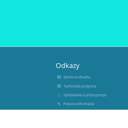
Odkazy
Správca obsahu
Technická podpora
Vyhlásenie o prístupnosti
Právne informácie
Zásady ochrany osobných údajov
Údaje o prevádzkovateľovi