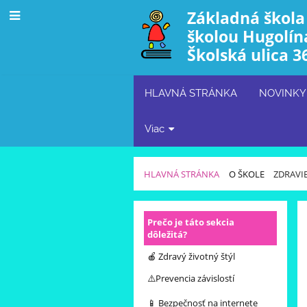
Základná škola
školou Hugolín
Školská ulica 3
HLAVNÁ STRÁNKA
NOVINKY
Viac
HLAVNÁ STRÁNKA
O ŠKOLE
ZDRAVIE
ZDRAVIE
Prečo je táto sekcia
A
dôležitá?
PREVENCIA
🍎 Zdravý životný štýl
⚠️Prevencia závislostí
📱 Bezpečnosť na internete