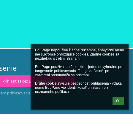
EduPage nepoužíva žiadne reklamné, analytické alebo 
iné súkromie ohrozujúce cookies. Žiadne cookies sa 
nezdieľajú s tretími stranami.

ásenie
EduPage používa iba 2 cookie – jedno nevyhnutné pre 
fungovanie prihlasovania. Toto je dočasné, po 
zatvorení prehliadača sa odstráni.

Prihlásiť sa cez EduPage účet
Druhé cookie zvyšuje bezpečnosť prihlásenia - vďaka 
nemu EduPage vie identifikovať prihlásenie z 
neznámeho počítača.
iem prihlasovacie meno alebo heslo
Ok