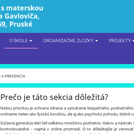
 s materskou
a Gavloviča,
69, Pruské
O ŠKOLE
ORGANIZAČNÉ ZLOŽKY
PROJEKTY
 A PREVENCIA
Prečo je táto sekcia dôležitá?
Našou prioritou je ochrana zdravia a vytváranie bezpečného, podnetného 
vnímame nielen ako fyzickú kondíciu, ale aj ako psychickú pohodu, dobré vz
Súčasná generácia detí čelí veľkému množstvu podnetov, tlakov a nástrah, k
kontrolovateľné – najmä v online prostredí. O to dôležitejšie je veno