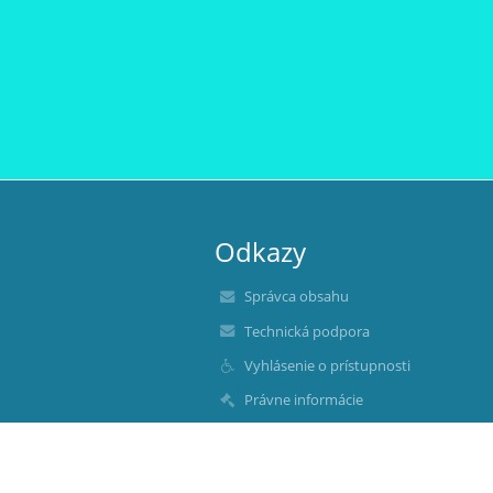
Odkazy
Správca obsahu
Technická podpora
Vyhlásenie o prístupnosti
Právne informácie
Zásady ochrany osobných údajov
Údaje o prevádzkovateľovi