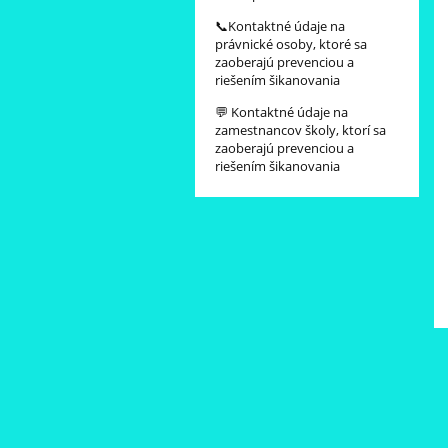
📞Kontaktné údaje na
právnické osoby, ktoré sa
zaoberajú prevenciou a
riešením šikanovania
💬 Kontaktné údaje na
zamestnancov školy, ktorí sa
zaoberajú prevenciou a
riešením šikanovania