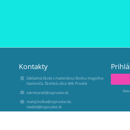
Kontakty
Prihl
Základná škola s materskou školou Hugolína
Gavloviča, Školská ulica 369, Pruské
Nev
sekretariat@zspruske.sk
matej.holba@zspruske.sk;
riaditel@zspruske.sk
RIADITEĽ ŠKOLY:
PaedDr. Adela JURENÍKOVÁ
mobil: 0915 765303