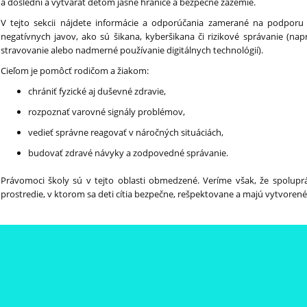
a dôslední a vytvárať deťom jasné hranice a bezpečné zázemie.
V tejto sekcii nájdete informácie a odporúčania zamerané na podporu
negatívnych javov, ako sú šikana, kyberšikana či rizikové správanie (na
stravovanie alebo nadmerné používanie digitálnych technológií).
Cieľom je pomôcť rodičom a žiakom:
chrániť fyzické aj duševné zdravie,
rozpoznať varovné signály problémov,
vedieť správne reagovať v náročných situáciách,
budovať zdravé návyky a zodpovedné správanie.
Právomoci školy sú v tejto oblasti obmedzené. Veríme však, že spolupr
prostredie, v ktorom sa deti cítia bezpečne, rešpektovane a majú vytvoren