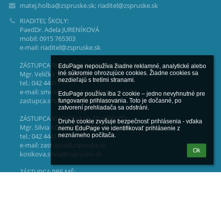
matej.holba@zspruske.sk; riaditel@zspruske.sk
RIADITEĽ ŠKOLY:
PaedDr. Adela JURENÍKOVÁ
mobil: 0915 765303
e-mail: riaditel@zspruske.sk
ZÁSTUPCA RIADITEĽA [1. STUPEŇ + ŠKD]:
EduPage nepoužíva žiadne reklamné, analytické alebo 
iné súkromie ohrozujúce cookies. Žiadne cookies sa 
Mgr. Velička Smoleková
nezdieľajú s tretími stranami.

tel.: 042 4441771
e-mail: smolekova.velicka@zspruske.sk
EduPage používa iba 2 cookie – jedno nevyhnutné pre 
zastupca.smolekova@zspruske.sk
fungovanie prihlasovania. Toto je dočasné, po 
zatvorení prehliadača sa odstráni.

ZÁSTUPCA RIADITEĽA [2. STUPEŇ ZŠ]:
Druhé cookie zvyšuje bezpečnosť prihlásenia - vďaka 
Mgr. Silvia KOŠÍKOVÁ, MBA
nemu EduPage vie identifikovať prihlásenie z 
neznámeho počítača.
tel.: 042 4441771
e-mail: zastupca@zspruske.sk
Ok
kosikova.silvia@zspruske.sk
ZÁSTUPCA PRE MŠ:
Mgr. Jana BAGINOVÁ
tel.: 042-4492722
e-mail: materskaskola@zspruske.sk
SEKRETARIÁT RIADITEĽA: