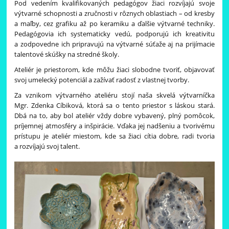
Pod vedením kvalifikovaných pedagógov žiaci rozvíjajú svoje
výtvarné schopnosti a zručnosti v rôznych oblastiach – od kresby
a maľby, cez grafiku až po keramiku a ďalšie výtvarné techniky.
Pedagógovia ich systematicky vedú, podporujú ich kreativitu
a zodpovedne ich pripravujú na výtvarné súťaže aj na prijímacie
talentové skúšky na stredné školy.
Ateliér je priestorom, kde môžu žiaci slobodne tvoriť, objavovať
svoj umelecký potenciál a zažívať radosť z vlastnej tvorby.
Za vznikom výtvarného ateliéru stojí naša skvelá výtvarníčka
Mgr. Zdenka Cíbiková, ktorá sa o tento priestor s láskou stará.
Dbá na to, aby bol ateliér vždy dobre vybavený, plný pomôcok,
príjemnej atmosféry a inšpirácie. Vďaka jej nadšeniu a tvorivému
prístupu je ateliér miestom, kde sa žiaci cítia dobre, radi tvoria
a rozvíjajú svoj talent.