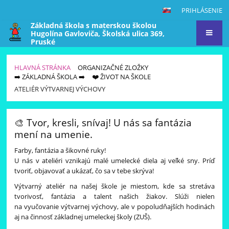
PRIHLÁSENIE
Základná škola s materskou školou
Hugolína Gavloviča, Školská ulica 369,
Pruské
HLAVNÁ STRÁNKA
ORGANIZAČNÉ ZLOŽKY
➡️ ZÁKLADNÁ ŠKOLA ➡️
❤️ ŽIVOT NA ŠKOLE
ATELIÉR VÝTVARNEJ VÝCHOVY
Ateliér
🎨 Tvor, kresli, snívaj! U nás sa fantázia
výtvarnej
mení na umenie.
výchovy
Farby, fantázia a šikovné ruky!
U nás v ateliéri vznikajú malé umelecké diela aj veľké sny. Príď
tvoriť, objavovať a ukázať, čo sa v tebe skrýva!
Výtvarný ateliér na našej škole je miestom, kde sa stretáva
tvorivosť, fantázia a talent našich žiakov. Slúži nielen
na vyučovanie výtvarnej výchovy, ale v popoludňajších hodinách
aj na činnosť základnej umeleckej školy (ZUŠ).