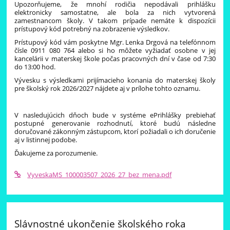
Upozorňujeme, že mnohí rodičia nepodávali prihlášku
elektronicky samostatne, ale bola za nich vytvorená
zamestnancom školy. V takom prípade nemáte k dispozícii
prístupový kód potrebný na zobrazenie výsledkov.
Prístupový kód vám poskytne Mgr. Lenka Drgová na telefónnom
čísle 0911 080 764 alebo si ho môžete vyžiadať osobne v jej
kancelárii v materskej škole
počas pracovných dní v čase od 7:30
do 13:00 hod.
Vývesku s výsledkami prijímacieho konania do materskej školy
pre školský rok 2026/2027 nájdete aj v prílohe tohto oznamu.
V nasledujúcich dňoch bude v systéme ePrihlášky prebiehať
postupné generovanie rozhodnutí, ktoré budú následne
doručované zákonným zástupcom, ktorí požiadali o ich doručenie
aj v listinnej podobe.
Ďakujeme za porozumenie.
VyveskaMS_100003507_2026_27_bez_mena.pdf
Slávnostné ukončenie školského roka