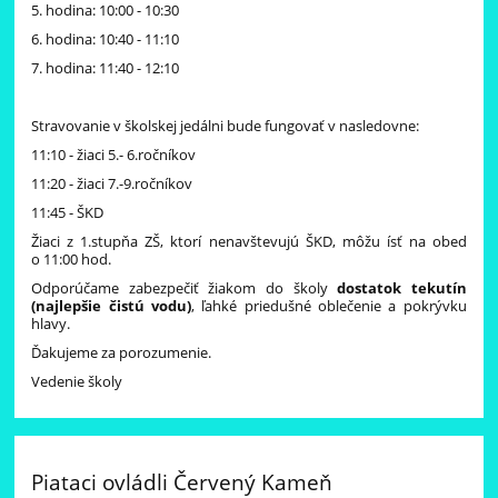
5. hodina: 10:00 - 10:30
6. hodina: 10:40 - 11:10
7. hodina: 11:40 - 12:10
Stravovanie v školskej jedálni bude fungovať v nasledovne:
11:10 - žiaci 5.- 6.ročníkov
11:20 - žiaci 7.-9.ročníkov
11:45 - ŠKD
Žiaci z 1.stupňa ZŠ, ktorí nenavštevujú ŠKD, môžu ísť na obed
o 11:00 hod.
Odporúčame zabezpečiť žiakom do školy
dostatok tekutín
(najlepšie čistú vodu)
, ľahké priedušné oblečenie a pokrývku
hlavy.
Ďakujeme za porozumenie.
Vedenie školy
Piataci ovládli Červený Kameň