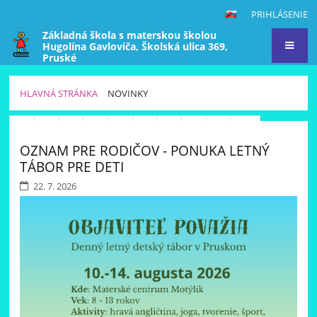
PRIHLÁSENIE
Základná škola s materskou školou
Hugolína Gavloviča, Školská ulica 369,
Pruské
HLAVNÁ STRÁNKA
NOVINKY
NOVINKY
1
2
3
4
5
6
7
8
9
10
OZNAM PRE RODIČOV - PONUKA LETNÝ
Ďalší
TÁBOR PRE DETI
22. 7. 2026