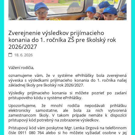
Zverejnenie výsledkov prijímacieho
konania do 1. ročníka ZŠ pre školský rok
2026/2027
18. 6. 2026
Vážení rodičia,
oznamujeme vám, že v systéme ePrihlášky bola zverejnená
výveska s výsledkami prijímacieho konania do 1. ročníka našej
základnej školy pre školský rok 2026/2027.
Výsledky prijímacieho konania si môžete pozrieť po zadaní
prístupového kódu v systéme ePrihlášky.
Upozorňujeme, že mnohí rodičia nepodávali prihlášku
elektronicky samostatne, ale bola za nich vytvorená
zamestnancom školy. V takom prípade nemáte k dispozícii
prístupový kód potrebný na zobrazenie výsledkov.
13
Prístupový kód vám poskytne Mgr. Lenka Drgová na telefónnom
čísle 0911 080 764 alebo si ho môžete vyžiadať osobne v jej