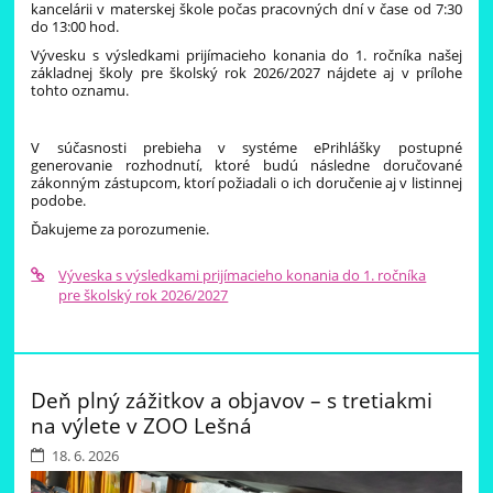
kancelárii v materskej škole
počas pracovných dní v čase od 7:30
do 13:00 hod.
Vývesku s výsledkami prijímacieho konania do 1. ročníka našej
základnej školy pre školský rok 2026/2027 nájdete aj v prílohe
tohto oznamu.
Naši prváčikovia si 17. júna užili krásny výlet do DEPA
v Trenčianskej Teplej. Počas návštevy si prezreli historické autá,
rôzne zariadenia a pomôcky, ktoré využívajú železničiari pri svojej
V súčasnosti prebieha v systéme ePrihlášky postupné
práci, a zaujali ich aj staré električky či autobusy. Deti mali
generovanie rozhodnutí, ktoré budú následne doručované
možnosť nahliadnuť do sveta dopravy a spoznať, ako vyzeral
zákonným zástupcom, ktorí požiadali o ich doručenie aj v listinnej
kedysi.
podobe.
Veľkým zážitkom bol aj presun historickou električkou
Ďakujeme za porozumenie.
do Trenčianskych Teplíc. Tam sme sa prešli po krásnom kúpeľnom
parku, deti sa vyšantili na preliezkach a nechýbala ani sladká
odmena – výborná zmrzlina a tradičná kúpeľná oblátka.
Výveska s výsledkami prijímacieho konania do 1. ročníka
pre školský rok 2026/2027
Výlet sme si všetci veľmi užili a odniesli si množstvo nových
poznatkov aj pekných spoločných zážitkov.
Deň plný zážitkov a objavov – s tretiakmi
na výlete v ZOO Lešná
18. 6. 2026