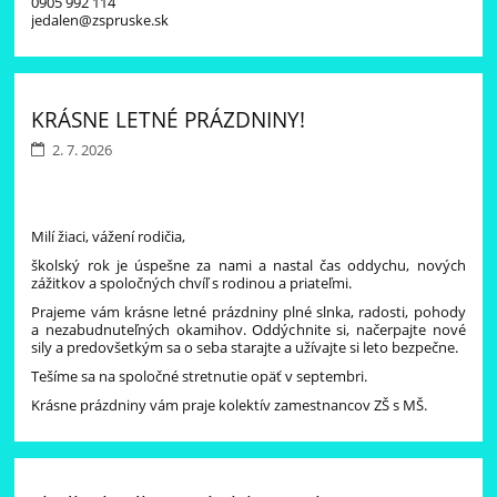
0905 992 114
jedalen@zspruske.sk
KRÁSNE LETNÉ PRÁZDNINY!
2. 7. 2026
Milí žiaci, vážení rodičia,
školský rok je úspešne za nami a nastal čas oddychu, nových
zážitkov a spoločných chvíľ s rodinou a priateľmi.
Prajeme vám krásne letné prázdniny plné slnka, radosti, pohody
a nezabudnuteľných okamihov. Oddýchnite si, načerpajte nové
sily a predovšetkým sa o seba starajte a užívajte si leto bezpečne.
Tešíme sa na spoločné stretnutie opäť v septembri.
Krásne prázdniny vám praje kolektív zamestnancov ZŠ s MŠ.