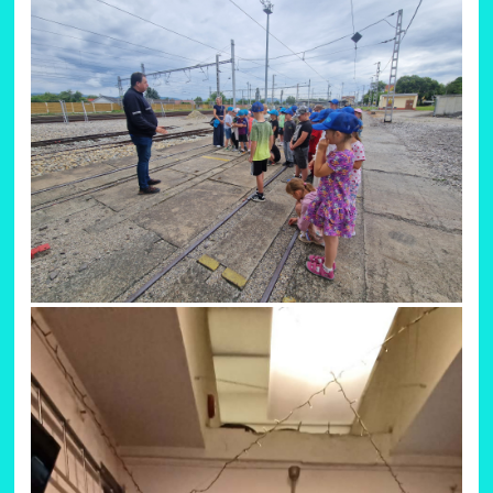
8
V stredu 17.6. 2026 opustili naši piataci školské lavice a vydali sa
skúmať históriu. Navštívili „skrytú perlu Malých Karpát“, teda
hrad Červený Kameň.
Počas prehliadky hradu sa dozvedeli o živote jeho pôvodných
obyvateľov. Spoznali, kde bývali, ako sa obliekali. Na svojich
potulkách po hrade objavili množstvo zbraní, knižnicu, kaplnku,
hudobný salónik a dokonca aj morového doktora.
Najväčším zážitkom však bola prehliadka podzemia. Prešli sa
najväčšími pivničnými priestormi v strednej Európe. Objavili aj
niečo prekvapivé - studňu s hĺbkou približne 110 metrov
a
kladový lis, najväčší a najzachovalejší na celom Slovensku
.
Všetky objavy si poctivo zapisovali do obrázkového pracovného
listu.
Deň strávený mimo školy si všetci užili a domov sa vrátili bohatší
o nové poznatky a zážitky.