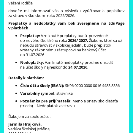
Vážení rodičia,
dovoľte mi informovať vás o výsledku vyúčtovania poplatkov
za stravu v školskom roku 2025/2026.
Preplatky a nedoplatky vám boli zverejnené na EduPage
v platbách.
Preplatky:
Vzniknuté preplatky budú prevedené
do nového školského roka
2026/ 2027.
Žiakom, ktorí sa už
nebudú stravovať v školskej jedálni, bude preplatok
vrátený zákonnému zástupcovi na bankový účet
do 31.07.2026
Nedoplatky:
Vzniknuté nedoplatky prosíme uhradiť
na účet školy najneskôr do
24.07.2026.
Detaily k platbám:
Číslo účtu školy (IBAN):
SK96 0200 0000 0016 4483 8356
Variabilný symbol:
stravníka
Poznámka pre prijímateľa:
Meno a priezvisko dieťaťa
(trieda) – Nedoplatok za stravu
Ďakujem za spoluprácu.
Jarmila Hrajková,
vedúca školskej jedálne,