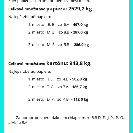
Zber papiera a kartónu prebehol v mesiaci jún.
papiera: 2529,2 kg
Celkové množstovo
.
Najlepší zberači papiera:
miesto B. B. zo 6.A -
467,0 kg
miesto M. Z. zo 8.B -
287,0 kg
miesto M. Š. zo 5.B -
286,0 kg
kartónu: 943,8 kg
Celkové množstovo
.
Najlepší zberači papiera:
miesto J. L. zo 4.B -
502,0 kg
miesto T. G. zo 7.A -
186,7 kg
miesto D. P. zo 4.B -
112,0 kg
Za pomoc pri zbere ďakujem chlapcom zo 8.B D. F., J. P., P. G.,
a M. J. z 9.A