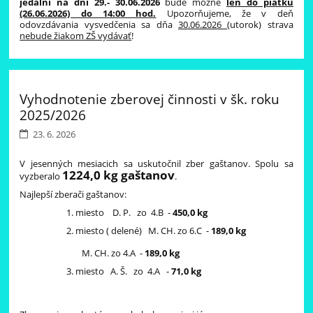
jedálni na dni 29.- 30.06.2026
bude možné
len do piatku
(26.06.2026) do 14:00 hod.
Upozorňujeme, že v deň
odovzdávania vysvedčenia sa dňa
30.06.2026
(utorok) strava
nebude žiakom ZŠ vydávať
!
Vyhodnotenie zberovej činnosti v šk. roku
2025/2026
23. 6. 2026
V jesenných mesiacich sa uskutočnil zber gaštanov. Spolu sa
1224,0 kg gaštanov
vyzberalo
.
Najlepší zberači gaštanov:
miesto D. P. zo 4.B -
450,0 kg
miesto ( delené) M. CH. zo 6.C -
189,0 kg
M. CH. zo 4.A -
189,0 kg
miesto A. Š. zo 4.A -
71,0 kg