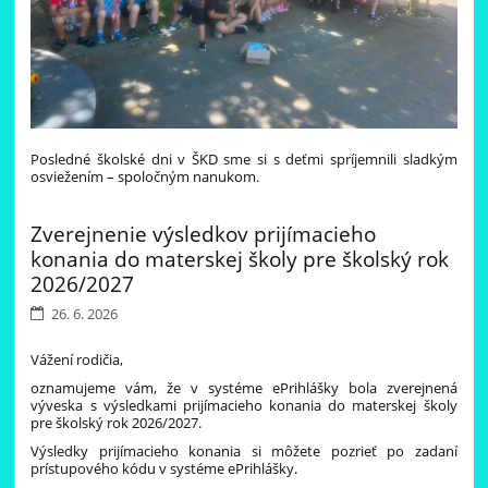
Posledné školské dni v ŠKD sme si s deťmi spríjemnili sladkým
osviežením – spoločným nanukom.
Všetkým žiakom prajeme krásne, slnečné a bezpečné prázdniny
plné oddychu, radosti a nezabudnuteľných zážitkov. Tešíme sa
Zverejnenie výsledkov prijímacieho
na vás opäť v septembri!
konania do materskej školy pre školský rok
Vaše vychovávteľky z ŠKD
2026/2027
26. 6. 2026
Vážení rodičia,
oznamujeme vám, že v systéme ePrihlášky bola zverejnená
výveska s výsledkami prijímacieho konania do materskej školy
pre školský rok 2026/2027.
Výsledky prijímacieho konania si môžete pozrieť po zadaní
prístupového kódu v systéme ePrihlášky.