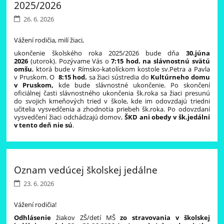
2025/2026
26. 6. 2026
Vážení rodičia, milí žiaci,
ukončenie školského roka 2025/2026 bude dňa
30.júna
2026
(utorok). Pozývame Vás o
7:15 hod. na slávnostnú svätú
omšu
, ktorá bude v Rímsko-katolíckom kostole sv.Petra a Pavla
v Pruskom. O
8:15 hod.
sa žiaci sústredia do
Kultúrneho domu
v Pruskom,
kde bude slávnostné ukončenie. Po skončení
oficiálnej časti slávnostného ukončenia šk.roka sa žiaci presunú
do svojich kmeňových tried v škole, kde im odovzdajú triedni
učitelia vysvedčenia a zhodnotia priebeh šk.roka. Po odovzdaní
vysvedčení žiaci odchádzajú domov,
ŠKD ani obedy v šk.jedálni
v tento deň nie sú
.
Oznam vedúcej školskej jedálne
23. 6. 2026
Vážení rodičia!
Odhlásenie
žiakov ZŠ/detí MŠ
zo stravovania v školskej